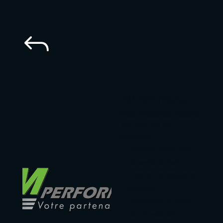
J
AM Performance
Mes principales missions
ont donc été les
suivantes
Création d’une carte
de remerciement
Création de plaquette
AA et A5
Réalisation de vidéo
pour le site web