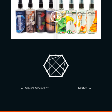

←
Maud Mouvant
Test-2
→