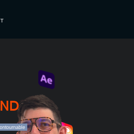
T
and
contournable