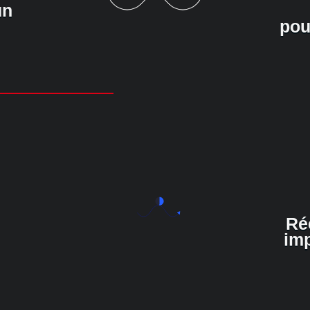
un
pou
Ré
imp