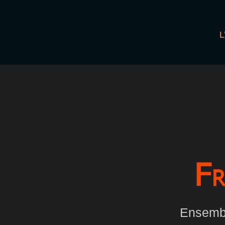
L
Fr
Ensembl