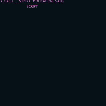
Coach__Vidéo_Education-Sans
script