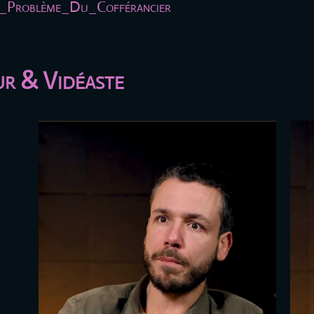
r_Problème_Du_Cofférancier
ur & Vidéaste