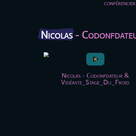
conférencie
Nicolas
 - Codonfdate
Nicolas - Codonfdateur &
Vidéaste_Stage_Du_Froid